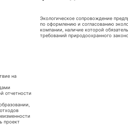
Экологическое сопровождение предпр
по оформлению и согласованию экол
компании, наличие которой обязател
требований природоохранного законо
твие на
дами
ой отчетности
образовании,
 отходов
неизменности
ь проект