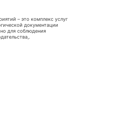
иятий – это комплекс услуг
огической документации
ьно для соблюдения
дательства,.